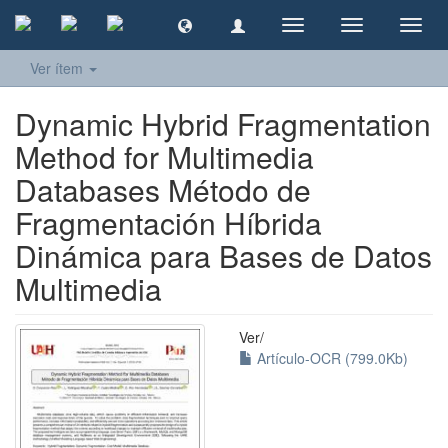
Cambiar
Cambiar
Camb
navegación
navegación
naveg
Ver ítem
Dynamic Hybrid Fragmentation
Method for Multimedia
Databases Método de
Fragmentación Híbrida
Dinámica para Bases de Datos
Multimedia
Ver/
Artículo-OCR (799.0Kb)