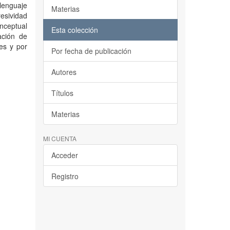
lenguaje
Materias
esividad
nceptual
Esta colección
ación de
es y por
Por fecha de publicación
Autores
Títulos
Materias
MI CUENTA
Acceder
Registro