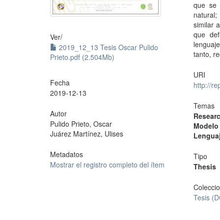
que se 
natural
similar 
que def
Ver/
lenguaj
2019_12_13 Tesis Oscar Pulido
tanto, r
Prieto.pdf (2.504Mb)
URI
Fecha
http://r
2019-12-13
Temas
Autor
Resear
Pulido Prieto, Oscar
Modelo 
Juárez Martínez, Ulises
Lenguaj
Metadatos
Tipo
Mostrar el registro completo del ítem
Thesis
Colecci
Tesis (D