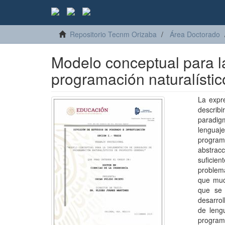
Repositorio Tecnm Orizaba
Área Doctorado
Modelo conceptual para l
programación naturalístic
La expr
describ
paradig
lenguaje
program
abstrac
suficie
problema
que muc
que se 
desarrol
de leng
programa