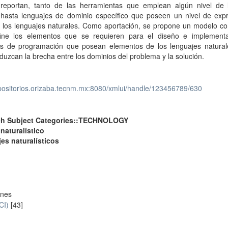
reportan, tanto de las herramientas que emplean algún nivel de 
; hasta lenguajes de dominio específico que poseen un nivel de expr
a los lenguajes naturales. Como aportación, se propone un modelo co
ine los elementos que se requieren para el diseño e implement
es de programación que posean elementos de los lenguajes natural
eduzcan la brecha entre los dominios del problema y la solución.
epositorios.orizaba.tecnm.mx:8080/xmlui/handle/123456789/630
ch Subject Categories::TECHNOLOGY
naturalístico
es naturalísticos
ones
CI)
[43]