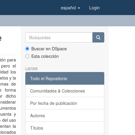
español
Login
e
Buscar en DSpace
Esta colección
ión para
 pero el
LISTAR
idad los
etos y la
Todo el Repositorio
lemas de
de forma
Comunidades & Colecciones
ar dicho
onsiderar
Por fecha de publicación
cumentos
cuenta y
Autores
o del uso
entan la
Títulos
acionados