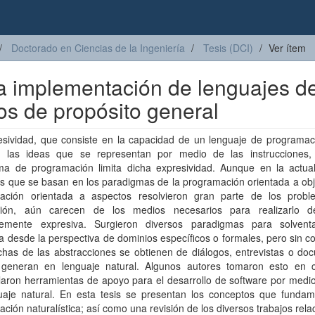
Doctorado en Ciencias de la Ingeniería
Tesis (DCI)
Ver ítem
a implementación de lenguajes d
os de propósito general
esividad, que consiste en la capacidad de un lenguaje de programac
ir las ideas que se representan por medio de las instrucciones,
ma de programación limita dicha expresividad. Aunque en la actual
s que se basan en los paradigmas de la programación orientada a obj
ación orientada a aspectos resolvieron gran parte de los prob
ción, aún carecen de los medios necesarios para realizarlo 
ntemente expresiva. Surgieron diversos paradigmas para solvent
 desde la perspectiva de dominios específicos o formales, pero sin c
has de las abstracciones se obtienen de diálogos, entrevistas o do
generan en lenguaje natural. Algunos autores tomaron esto en 
laron herramientas de apoyo para el desarrollo de software por medi
uaje natural. En esta tesis se presentan los conceptos que fundam
ción naturalística; así como una revisión de los diversos trabajos rel