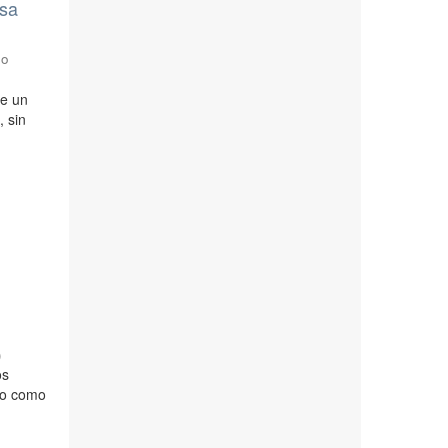
esa
do
de un
 sin
)
os
ido como