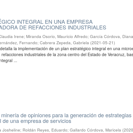
ÉGICO INTEGRAL EN UNA EMPRESA
ADORA DE REFACCIONES INDUSTRIALES
Claudia Irene
;
Miranda Osorio, Mauricio Alfredo
;
García Córdova, Dian
Hernández, Fernando
;
Cabrera Zepeda, Gabriela
(
2021-05-21
)
o detalla la implementación de un plan estratégico integral en una mic
 refacciones industriales de la zona centro del Estado de Veracruz, b
tegral ...
a minería de opiniones para la generación de estrategias
al de una empresa de servicios
a Josheline
;
Roldán Reyes, Eduardo
;
Gallardo Córdova, Maricela
(
2020