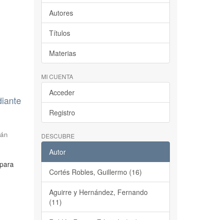
Autores
Títulos
Materias
MI CUENTA
Acceder
diante
Registro
dán
DESCUBRE
Autor
 para
Cortés Robles, Guillermo (16)
Aguirre y Hernández, Fernando
(11)