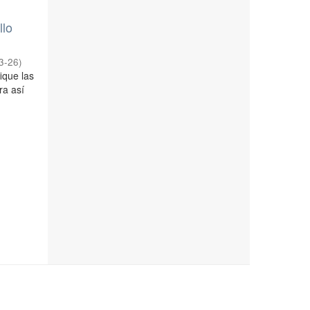
llo
3-26
)
ique las
ra así