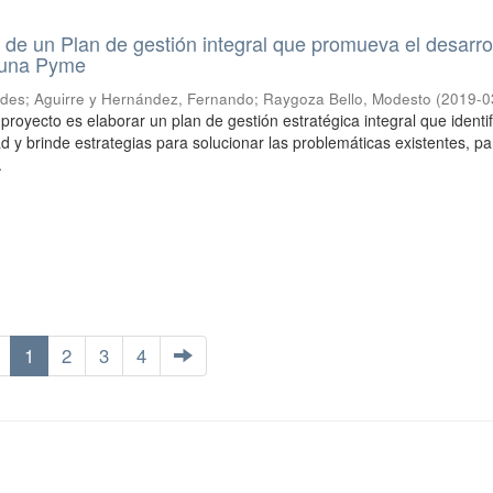
de un Plan de gestión integral que promueva el desarro
 una Pyme
rdes
;
Aguirre y Hernández, Fernando
;
Raygoza Bello, Modesto
(
2019-0
 proyecto es elaborar un plan de gestión estratégica integral que identif
d y brinde estrategias para solucionar las problemáticas existentes, pa
.
1
2
3
4