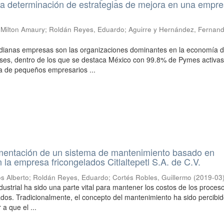
la determinación de estrategias de mejora en una empr
Milton Amaury
;
Roldán Reyes, Eduardo
;
Aguirre y Hernández, Fernan
ianas empresas son las organizaciones dominantes en la economía 
ses, dentro de los que se destaca México con 99.8% de Pymes activas,
a de pequeños empresarios ...
mentación de un sistema de mantenimiento basado en
 la empresa fricongelados Citlaltepetl S.A. de C.V.
os Alberto
;
Roldán Reyes, Eduardo
;
Cortés Robles, Guillermo
(
2019-03
dustrial ha sido una parte vital para mantener los costos de los proces
ados. Tradicionalmente, el concepto del mantenimiento ha sido percib
 a que el ...