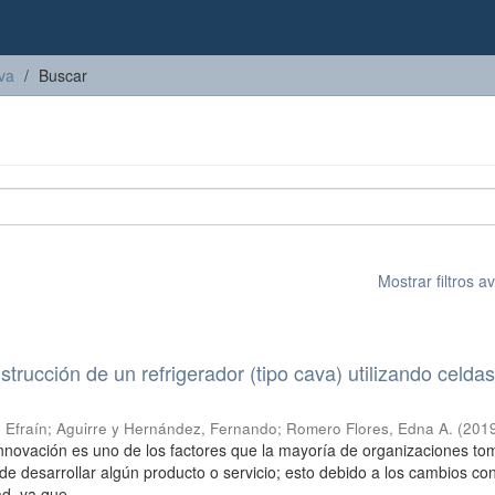
iva
Buscar
Mostrar filtros 
trucción de un refrigerador (tipo cava) utilizando celda
 Efraín
;
Aguirre y Hernández, Fernando
;
Romero Flores, Edna A.
(
201
 innovación es uno de los factores que la mayoría de organizaciones t
e desarrollar algún producto o servicio; esto debido a los cambios co
d, ya que ...