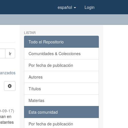
español
Login
LISTAR
Todo el Repositorio
Ir
Comunidades & Colecciones
Por fecha de publicación
avanzados
Autores
Títulos
s
Materias
9-09-17
)
Esta comunidad
oman en
nstantes
Por fecha de publicación