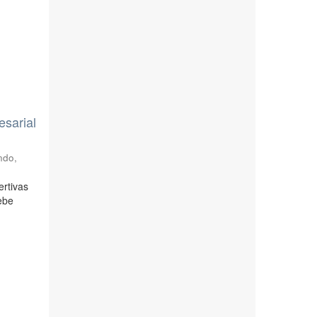
esarial
ndo
,
ertivas
ebe