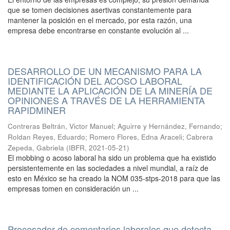
que se tomen decisiones asertivas constantemente para
mantener la posición en el mercado, por esta razón, una
empresa debe encontrarse en constante evolución al ...
DESARROLLO DE UN MECANISMO PARA LA
IDENTIFICACIÓN DEL ACOSO LABORAL
MEDIANTE LA APLICACIÓN DE LA MINERÍA DE
OPINIONES A TRAVÉS DE LA HERRAMIENTA
RAPIDMINER
Contreras Beltrán, Victor Manuel
;
Aguirre y Hernández, Fernando
;
Roldan Reyes, Eduardo
;
Romero Flores, Edna Araceli
;
Cabrera
Zepeda, Gabriela
(
IBFR
,
2021-05-21
)
El mobbing o acoso laboral ha sido un problema que ha existido
persistentemente en las sociedades a nivel mundial, a raíz de
esto en México se ha creado la NOM 035-stps-2018 para que las
empresas tomen en consideración un ...
Procesador de comentarios laborales que detecta