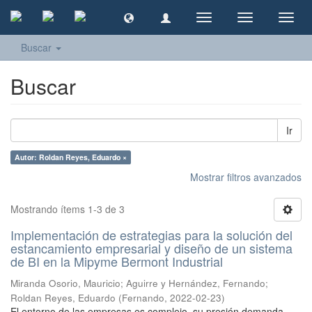
Cambiar
Cambiar
Camb
navegación
navegación
naveg
Buscar
Buscar
Ir
Autor: Roldan Reyes, Eduardo ×
Mostrar filtros avanzados
Mostrando ítems 1-3 de 3
Implementación de estrategias para la solución del
estancamiento empresarial y diseño de un sistema
de BI en la Mipyme Bermont Industrial
Miranda Osorio, Mauricio
;
Aguirre y Hernández, Fernando
;
Roldan Reyes, Eduardo
(
Fernando
,
2022-02-23
)
El entorno de las empresas es complejo, su presión demanda