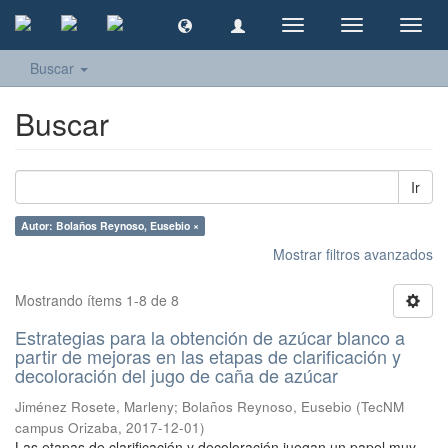
Cambiar
Cambiar
Camb
navegación
navegación
naveg
Buscar
Buscar
Ir
Autor: Bolaños Reynoso, Eusebio ×
Mostrar filtros avanzados
Mostrando ítems 1-8 de 8
Estrategias para la obtención de azúcar blanco a
partir de mejoras en las etapas de clarificación y
decoloración del jugo de caña de azúcar
Jiménez Rosete, Marleny
;
Bolaños Reynoso, Eusebio
(
TecNM
campus Orizaba
,
2017-12-01
)
Las etapas de clarificación y decoloración juegan un papel muy