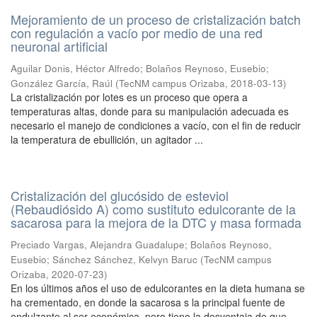
Mejoramiento de un proceso de cristalización batch
con regulación a vacío por medio de una red
neuronal artificial
Aguilar Donis, Héctor Alfredo
;
Bolaños Reynoso, Eusebio
;
González García, Raúl
(
TecNM campus Orizaba
,
2018-03-13
)
La cristalización por lotes es un proceso que opera a
temperaturas altas, donde para su manipulación adecuada es
necesario el manejo de condiciones a vacío, con el fin de reducir
la temperatura de ebullición, un agitador ...
Cristalización del glucósido de esteviol
(Rebaudiósido A) como sustituto edulcorante de la
sacarosa para la mejora de la DTC y masa formada
Preciado Vargas, Alejandra Guadalupe
;
Bolaños Reynoso,
Eusebio
;
Sánchez Sánchez, Kelvyn Baruc
(
TecNM campus
Orizaba
,
2020-07-23
)
En los últimos años el uso de edulcorantes en la dieta humana se
ha crementado, en donde la sacarosa s la principal fuente de
endulzante al ser económica, pero tiene la desventaja de que