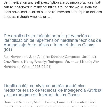
Self-medication and self-prescription are common practices that
can be observed in many countries around the world, from the
most advanced in terms of medical services in Europe to the less
ones as in South America or ...
Desarrollo de un módulo para la prevención e
identificación de hipertensión mediante técnicas de
Aprendizaje Automático e Internet de las Cosas
(IoT)
Alor Hernández, Juan Antonio
;
Sanchez Cervantes, José Luis
;
Cruz Ramos, Nancy Aracely
;
Rodríguez Mazahua, Lisbeth
;
Alor
Hernández, Giner
(
2023-09-01
)
Identificación de nivel de estrés académico
mediante el uso de técnicas de Inteligencia Artificial
y el paradigma de Internet de las Cosas
González Martínez, María Dolores
;
Sánchez Cervantes, José
Luis
;
Alor Hernández, Giner
;
Abud Figueroa, María Antonieta
;