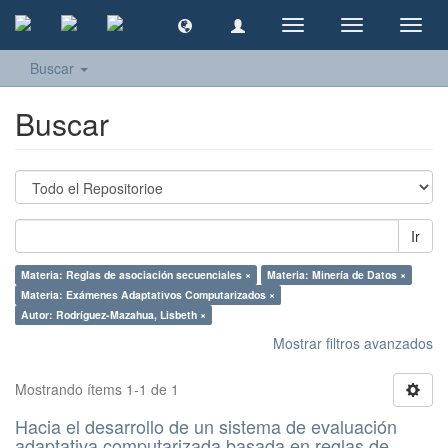
Cambiar
Cambiar
Camb
navegación
navegación
naveg
Buscar
Buscar
Ir
Materia: Reglas de asociación secuenciales ×
Materia: Minería de Datos ×
Materia: Exámenes Adaptativos Computarizados ×
Autor: Rodríguez-Mazahua, Lisbeth ×
Mostrar filtros avanzados
Mostrando ítems 1-1 de 1
Hacia el desarrollo de un sistema de evaluación
adaptativa computarizada basada en reglas de