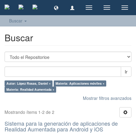
Cambiar
Cambiar
Camb
navegación
navegación
naveg
Buscar
Buscar
Ir
Autor: López Rosas, Daniel ×
Materia: Aplicaciones móviles ×
Materia: Realidad Aumentada ×
Mostrar filtros avanzados
Mostrando ítems 1-2 de 2
Sistema para la generación de aplicaciones de
Realidad Aumentada para Android y iOS