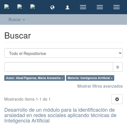
Cambiar
Cambiar
Camb
navegación
navegación
naveg
Buscar
Buscar
Ir
Autor: Abud Figueroa, Maria Antoneita ×
Materia: Inteligencia Artificial ×
Mostrar filtros avanzados
Mostrando ítems 1-1 de 1
Desarrollo de un módulo para la identificación de
ansiedad en redes sociales aplicando técnicas de
Inteligencia Artificial