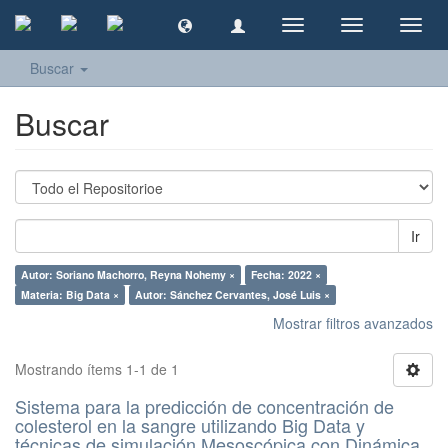
Cambiar
Cambiar
Camb
navegación
navegación
naveg
Buscar
Buscar
Ir
Autor: Soriano Machorro, Reyna Nohemy ×
Fecha: 2022 ×
Materia: Big Data ×
Autor: Sánchez Cervantes, José Luis ×
Mostrar filtros avanzados
Mostrando ítems 1-1 de 1
Sistema para la predicción de concentración de
colesterol en la sangre utilizando Big Data y
técnicas de simulación Mesoscópica con Dinámica