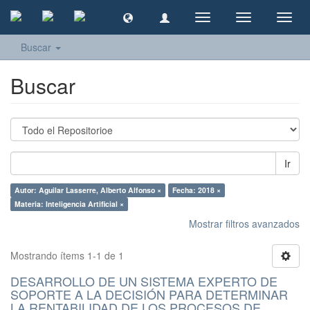
Cambiar
Cambiar
Camb
navegación
navegación
naveg
Buscar
Buscar
Ir
Autor: Aguilar Lasserre, Alberto Alfonso ×
Fecha: 2018 ×
Materia: Inteligencia Artificial ×
Mostrar filtros avanzados
Mostrando ítems 1-1 de 1
DESARROLLO DE UN SISTEMA EXPERTO DE
SOPORTE A LA DECISIÓN PARA DETERMINAR
LA RENTABILIDAD DE LOS PROCESOS DE