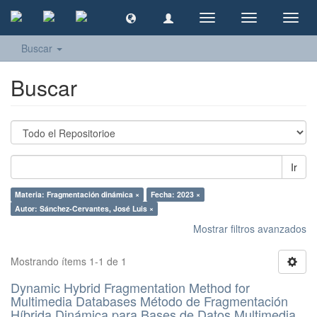
Cambiar
Cambiar
Camb
navegación
navegación
naveg
Buscar
Buscar
Ir
Materia: Fragmentación dinámica ×
Fecha: 2023 ×
Autor: Sánchez-Cervantes, José Luis ×
Mostrar filtros avanzados
Mostrando ítems 1-1 de 1
Dynamic Hybrid Fragmentation Method for
Multimedia Databases Método de Fragmentación
Híbrida Dinámica para Bases de Datos Multimedia