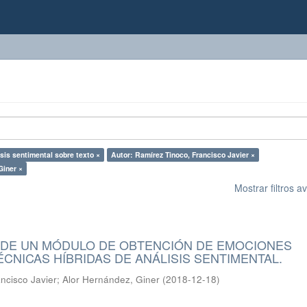
isis sentimental sobre texto ×
Autor: Ramírez Tinoco, Francisco Javier ×
Giner ×
Mostrar filtros 
DE UN MÓDULO DE OBTENCIÓN DE EMOCIONES
CNICAS HÍBRIDAS DE ANÁLISIS SENTIMENTAL.
ncisco Javier
;
Alor Hernández, Giner
(
2018-12-18
)