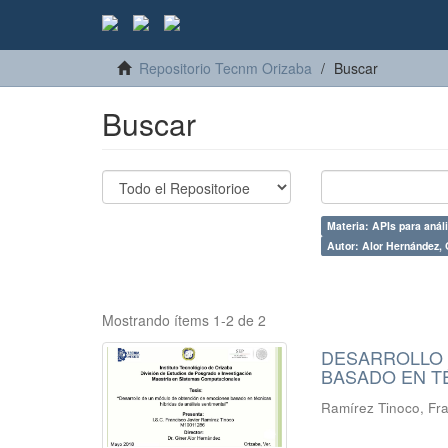
Repositorio Tecnm Orizaba
Buscar
Buscar
Materia: APIs para anál
Autor: Alor Hernández, 
Mostrando ítems 1-2 de 2
DESARROLLO 
BASADO EN TÉ
Ramírez Tinoco, Fra