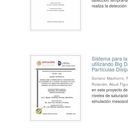
detección temprana 
realiza la detección
Sistema para la
utilizando Big 
Partículas Disi
Soriano Machorro,
Rolando
;
Abud Figu
en este proyecto de
niveles de saturaci
simulación mesoscóp