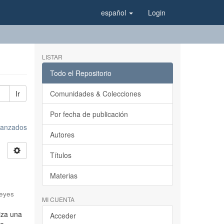
español
Login
LISTAR
Todo el Repositorio
Ir
Comunidades & Colecciones
Por fecha de publicación
avanzados
Autores
Títulos
Materias
eyes
MI CUENTA
liza una
Acceder