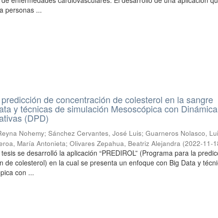
de enfermedades cardiovasculares. El desarrollo de una aplicación q
 a personas ...
 predicción de concentración de colesterol en la sangre
Data y técnicas de simulación Mesoscópica con Dinámica
pativas (DPD)
 Reyna Nohemy
;
Sánchez Cervantes, José Luis
;
Guarneros Nolasco, Lu
eroa, María Antonieta
;
Olivares Zepahua, Beatriz Alejandra
(
2022-11-1
 tesis se desarrolló la aplicación “PREDIROL” (Programa para la predic
ón de colesterol) en la cual se presenta un enfoque con Big Data y técn
ica con ...