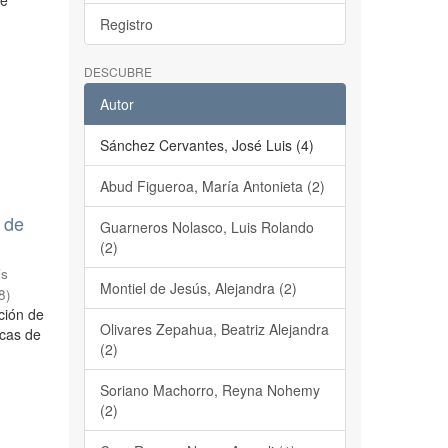
ue
Registro
DESCUBRE
Autor
Sánchez Cervantes, José Luis (4)
Abud Figueroa, María Antonieta (2)
 de
Guarneros Nolasco, Luis Rolando
(2)
is
Montiel de Jesús, Alejandra (2)
8
)
ción de
Olivares Zepahua, Beatriz Alejandra
icas de
(2)
Soriano Machorro, Reyna Nohemy
(2)