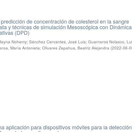
 predicción de concentración de colesterol en la sangre
Data y técnicas de simulación Mesoscópica con Dinámica
pativas (DPD)
 Reyna Nohemy
;
Sánchez Cervantes, José Luis
;
Guarneros Nolasco, Lu
eroa, María Antonieta
;
Olivares Zepahua, Beatriz Alejandra
(
2022-06-0
na aplicación para dispositivos móviles para la detección