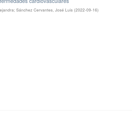
fermedades cardiovasculares
lejandra
;
Sánchez Cervantes, José Luis
(
2022-09-16
)