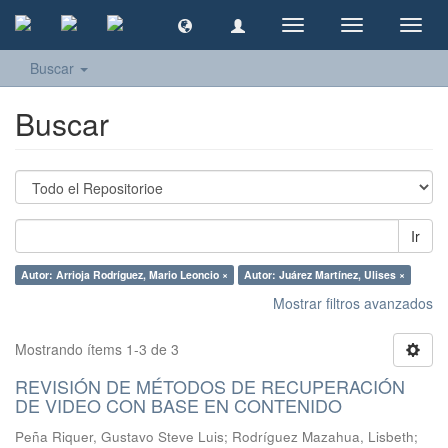
Cambiar
Cambiar
Camb
navegación
navegación
naveg
Buscar
Buscar
Ir
Autor: Arrioja Rodríguez, Mario Leoncio ×
Autor: Juárez Martínez, Ulises ×
Mostrar filtros avanzados
Mostrando ítems 1-3 de 3
REVISIÓN DE MÉTODOS DE RECUPERACIÓN
DE VIDEO CON BASE EN CONTENIDO
Peña Riquer, Gustavo Steve Luis
;
Rodríguez Mazahua, Lisbeth
;