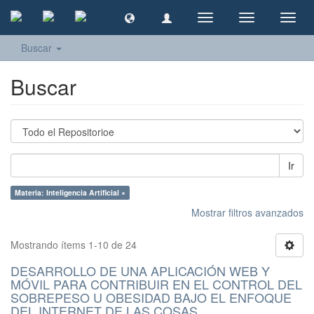
Cambiar
Cambiar
Camb
navegación
navegación
naveg
Buscar
Buscar
Ir
Materia: Inteligencia Artificial ×
Mostrar filtros avanzados
Mostrando ítems 1-10 de 24
DESARROLLO DE UNA APLICACIÓN WEB Y
MÓVIL PARA CONTRIBUIR EN EL CONTROL DEL
SOBREPESO U OBESIDAD BAJO EL ENFOQUE
DEL INTERNET DE LAS COSAS